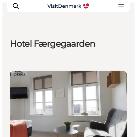
Hotel Færgegaarden
Inspiration
Regionen
Erlebnisse
Hotels
Unterkünfte
Reiseplanung