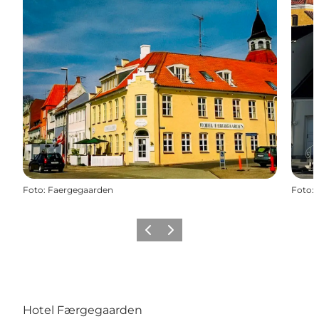
Foto
:
Faergegaarden
Foto
:
Zurück
Weiter
Hotel Færgegaarden