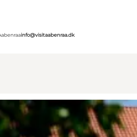
 Aabenraa
info@visitaabenraa.dk