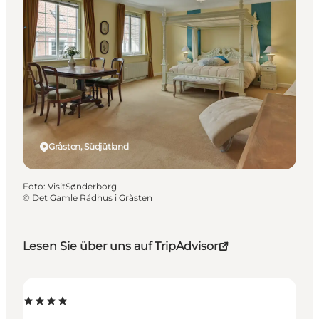
Gråsten, Südjütland
Foto
:
VisitSønderborg
©
Det Gamle Rådhus i Gråsten
Lesen Sie über uns auf TripAdvisor