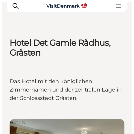
Hotel Det Gamle Rådhus,
Inspiration
Gråsten
Regionen
Erlebnisse
Unterkünfte
Das Hotel mit den königlichen
Reiseplanung
Zimmernamen und der zentralen Lage in
der Schlossstadt Gråsten.
Hotels