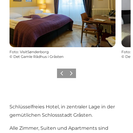
Foto
:
VisitSønderborg
Foto
:
©
Det Gamle Rådhus i Gråsten
©
Det 
Zurück
Weiter
Schlüsselfreies Hotel, in zentraler Lage in der
gemütlichen Schlossstadt Gråsten.
Alle Zimmer, Suiten und Apartments sind