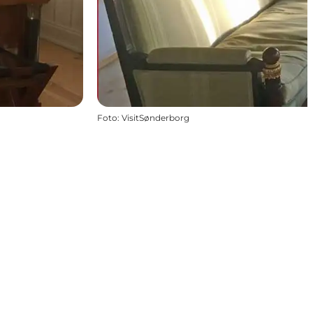
Foto
:
VisitSønderborg