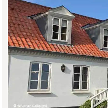
Høruphav, Südjütland