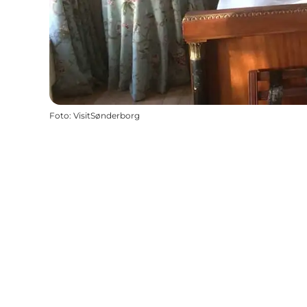
Foto
:
VisitSønderborg