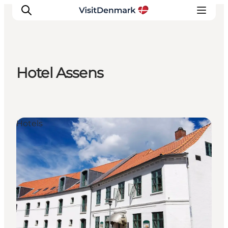
Hotel Assens
Inspiration
Regionen
Erlebnisse
Hotels
Unterkünfte
Reiseplanung