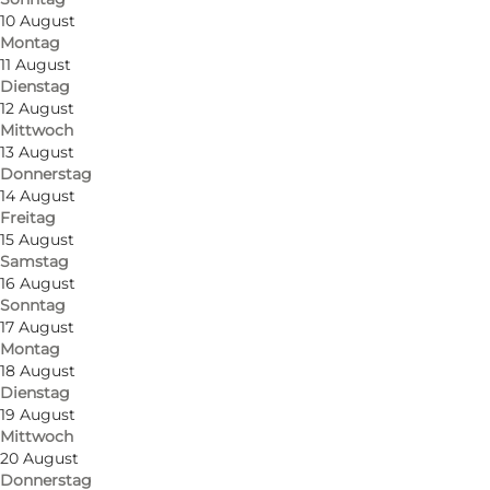
10 August
Montag
11 August
Dienstag
12 August
Mittwoch
13 August
Donnerstag
14 August
Freitag
15 August
Samstag
Foto
:
Sofie Hjortdal
Foto
:
16 August
©
Team Bornhom
Sonntag
17 August
Montag
Zurück
Weiter
18 August
Dienstag
19 August
Mittwoch
20 August
Schönes All-Inclusive-Hotel, in dem Frühstück
Donnerstag