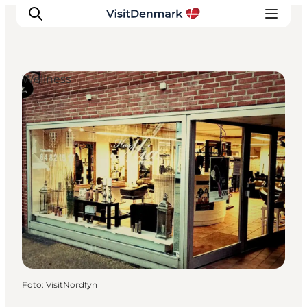
Wellness
Inspiration
Regionen
Erlebnisse
Unterkünfte
Reiseplanung
Foto
:
VisitNordfyn