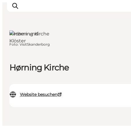
Skanderborg,
Ostjütland
Kirchen und
Klöster
Foto
:
VisitSkanderborg
Inspiration
Regionen
Erlebnisse
Hørning Kirche
Unterkünfte
Reiseplanung
Website besuchen