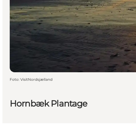
Foto
:
VisitNordsjælland
Hornbæk Plantage