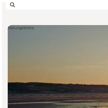
Naturgebiete
Inspiration
Regionen
Erlebnisse
Unterkünfte
Reiseplanung