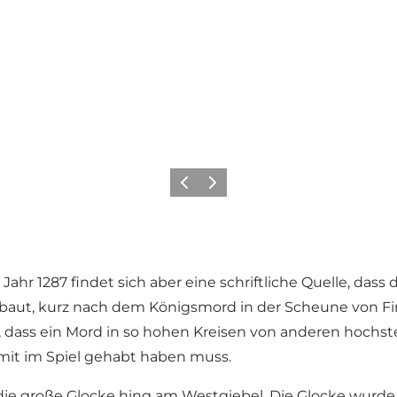
Zurück
Weiter
ahr 1287 findet sich aber eine schriftliche Quelle, dass
ebaut, kurz nach dem Königsmord in der Scheune von Fin
 dass ein Mord in so hohen Kreisen von anderen hochs
 mit im Spiel gehabt haben muss.
ie große Glocke hing am Westgiebel. Die Glocke wurde 