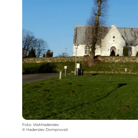
Foto
:
VisitHaderslev
©
Haderslev Domprovsti