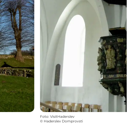
Foto
:
VisitHaderslev
©
Haderslev Domprovsti