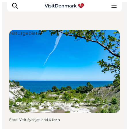
Naturgebiete
Inspiration
Regionen
Erlebnisse
Unterkünfte
Reiseplanung
Store Heddinge, Südseeland und die Inseln
Foto
:
Visit Sydsjælland & Møn