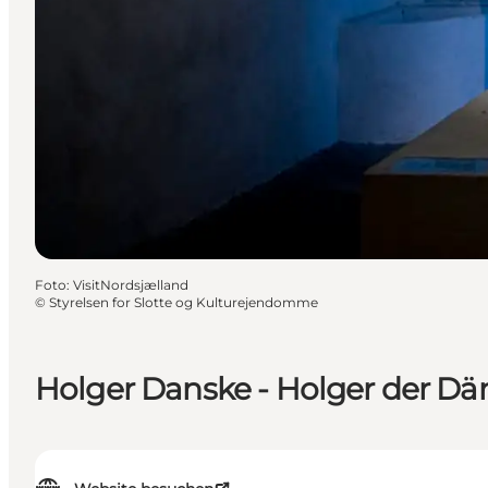
Foto
:
VisitNordsjælland
©
Styrelsen for Slotte og Kulturejendomme
Holger Danske - Holger der Dä