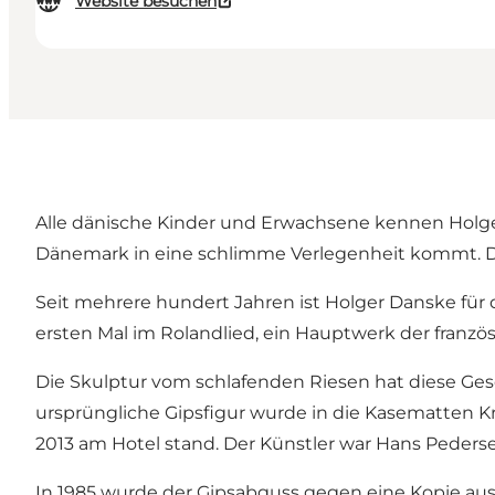
Website besuchen
Alle dänische Kinder und Erwachsene kennen Holger
Dänemark in eine schlimme Verlegenheit kommt. Da
Seit mehrere hundert Jahren ist Holger Danske für 
ersten Mal im Rolandlied, ein Hauptwerk der französi
Die Skulptur vom schlafenden Riesen hat diese Gesch
ursprüngliche Gipsfigur wurde in die Kasematten Kro
2013 am Hotel stand. Der Künstler war Hans Peders
In 1985 wurde der Gipsabguss gegen eine Kopie aus