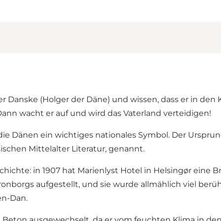
 Danske (Holger der Däne) und wissen, dass er in den K
nn wacht er auf und wird das Vaterland verteidigen!
die Dänen ein wichtiges nationales Symbol. Der Ursprung
schen Mittelalter Literatur, genannt.
ichte: in 1907 hat Marienlyst Hotel in Helsingør eine B
nborgs aufgestellt, und sie wurde allmählich viel berüh
en-Dan.
 Beton ausgewechselt, da er vom feuchten Klima in de