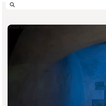
Street Art und Skulpturen
Inspiration
Regionen
Erlebnisse
Unterkünfte
Reiseplanung