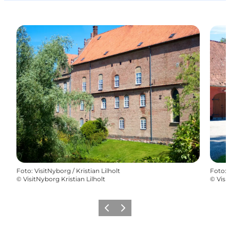
Foto
:
VisitNyborg / Kristian Lilholt
Foto
:
©
VisitNyborg Kristian Lilholt
©
Visi
Zurück
Weiter