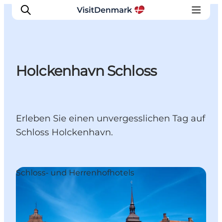
Holckenhavn Schloss
Inspiration
Regionen
Erlebnisse
Erleben Sie einen unvergesslichen Tag auf
Unterkünfte
Schloss Holckenhavn.
Reiseplanung
Schloss- und Herrenhofhotels