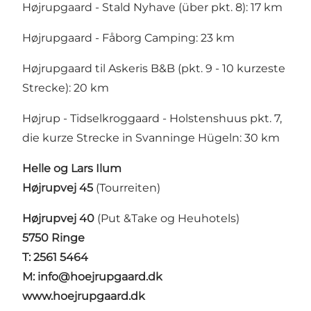
Højrupgaard - Stald Nyhave (über pkt. 8): 17 km
Højrupgaard - Fåborg Camping: 23 km
Højrupgaard til Askeris B&B (pkt. 9 - 10 kurzeste
Strecke): 20 km
Højrup - Tidselkroggaard - Holstenshuus pkt. 7,
die kurze Strecke in Svanninge Hügeln: 30 km
Helle og Lars Ilum
Højrupvej 45
(Tourreiten)
Højrupvej 40
(Put &Take og Heuhotels)
5750 Ringe
T: 2561 5464
M: info@hoejrupgaard.dk
www.hoejrupgaard.dk