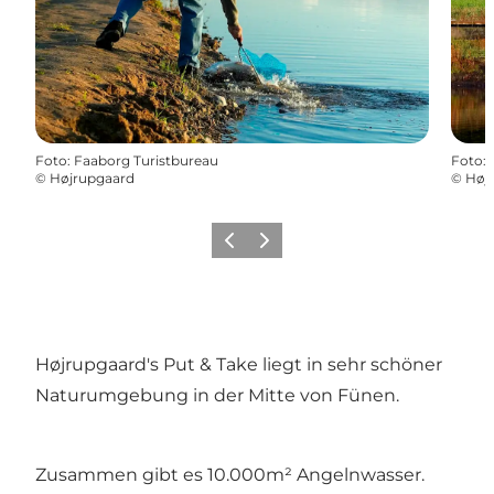
Foto
:
Faaborg Turistbureau
Foto
:
©
Højrupgaard
©
Høj
Zurück
Weiter
Højrupgaard's Put & Take liegt in sehr schöner
Naturumgebung in der Mitte von Fünen.
Zusammen gibt es 10.000m² Angelnwasser.