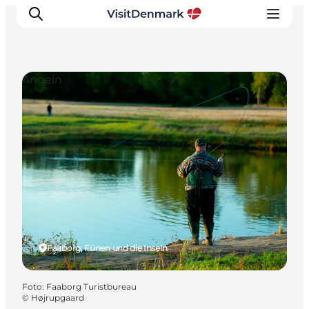
Angeln
Inspiration
Regionen
Erlebnisse
Unterkünfte
Reiseplanung
Faaborg, Fünen und die Inseln
Foto
:
Faaborg Turistbureau
©
Højrupgaard