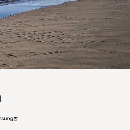
d
assung