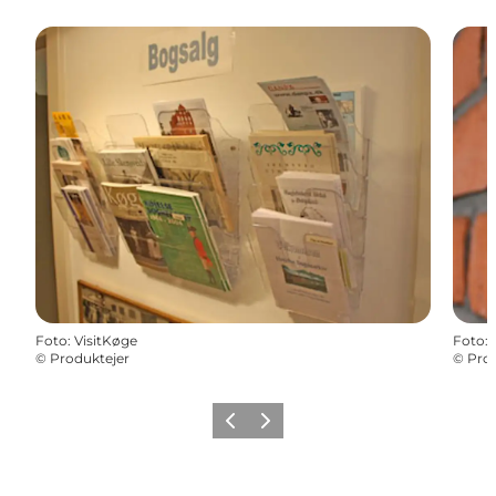
Foto
:
VisitKøge
Foto
:
©
Produktejer
©
Prod
Zurück
Weiter