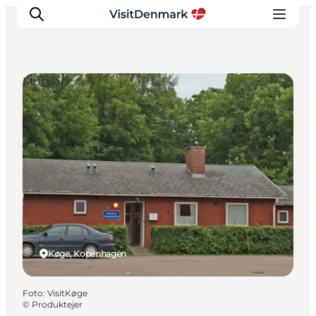
Museen
Inspiration
Regionen
Erlebnisse
Unterkünfte
Reiseplanung
Køge, Kopenhagen
Foto
:
VisitKøge
©
Produktejer