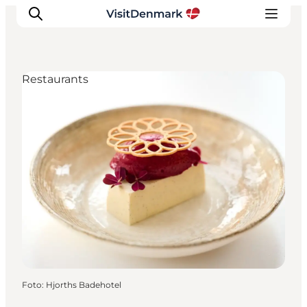
Restaurants
Inspiration
Regionen
Erlebnisse
Unterkünfte
Reiseplanung
Foto
:
Hjorths Badehotel