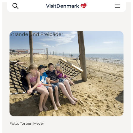
Strände und Freibäder
Inspiration
Regionen
Erlebnisse
Unterkünfte
Reiseplanung
Foto
:
Torben Meyer