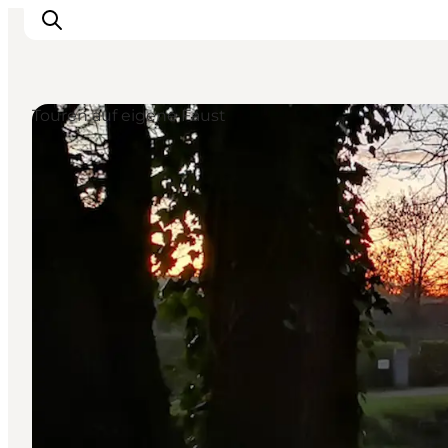
Touren auf eigene Faust
Inspiration
Regionen
Erlebnisse
Unterkünfte
Reiseplanung