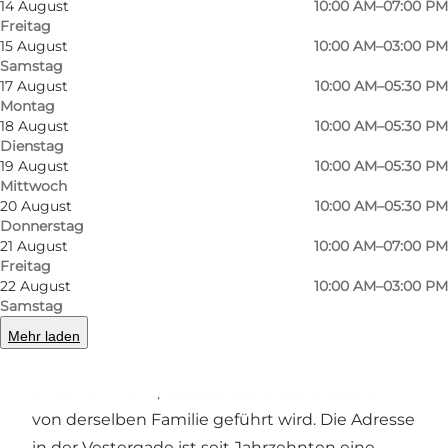
14 August
10:00 AM–07:00 PM
Freitag
15 August
10:00 AM–03:00 PM
Samstag
17 August
10:00 AM–05:30 PM
Foto
:
Louise Juel Rasmussen
Montag
18 August
10:00 AM–05:30 PM
Dienstag
19 August
10:00 AM–05:30 PM
Mittwoch
20 August
10:00 AM–05:30 PM
Donnerstag
21 August
10:00 AM–07:00 PM
Weinhandel mit Wurzeln bis ins Jahr 1829
Freitag
22 August
10:00 AM–03:00 PM
Samstag
H.J. Hansen Vin wurde 1829 als
Kaufmannsgeschäft gegründet und ist heute
Mehr laden
das ursprüngliche Geschäft eines
Unternehmens, das seit sechs Generationen
von derselben Familie geführt wird. Die Adresse
in der Vestergade ist seit Jahrzehnten eine