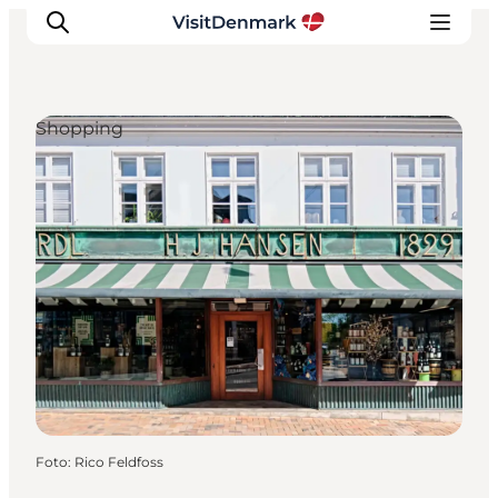
Shopping
Inspiration
Regionen
Erlebnisse
Unterkünfte
Reiseplanung
Foto
:
Rico Feldfoss