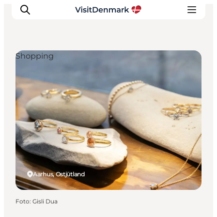
Shopping
Inspiration
Regionen
Erlebnisse
Unterkünfte
Reiseplanung
Aarhus, Ostjütland
Foto
:
Gisli Dua