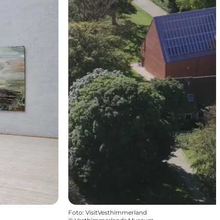
Foto
:
VisitVesthimmerland