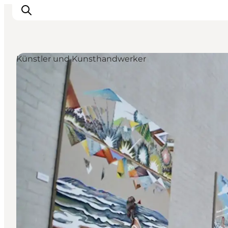
Künstler und Kunsthandwerker
Inspiration
Regionen
Erlebnisse
Unterkünfte
Reiseplanung