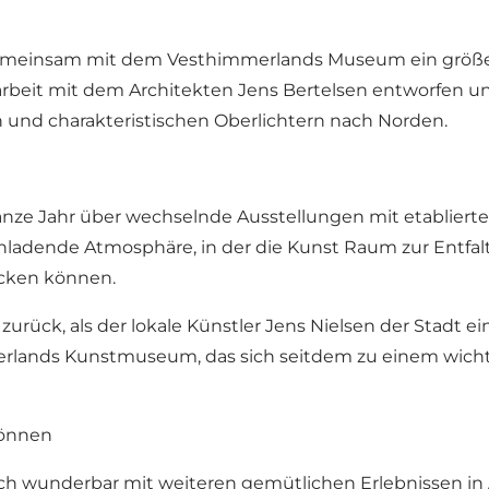
t gemeinsam mit dem Vesthimmerlands Museum ein grö
beit mit dem Architekten Jens Bertelsen entworfen un
und charakteristischen Oberlichtern nach Norden.
e Jahr über wechselnde Ausstellungen mit etablierte
einladende Atmosphäre, in der die Kunst Raum zur Entf
ecken können.
urück, als der lokale Künstler Jens Nielsen der Stadt e
rlands Kunstmuseum, das sich seitdem zu einem wichti
können
 wunderbar mit weiteren gemütlichen Erlebnissen in A