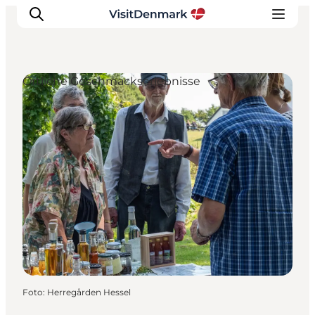
Örtliche Geschmackserlebnisse
Inspiration
Regionen
Erlebnisse
Unterkünfte
Reiseplanung
Foto
:
Herregården Hessel