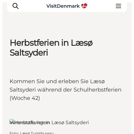
Herbstferien in Læsø
Inspiration
Saltsyderi
Regionen
Erlebnisse
Unterkünfte
Kommen Sie und erleben Sie Læsø
Reiseplanung
Saltsyderi während der Schulherbstferien
(Woche 42)
Læsø, Nordjütland
Veranstaltungen
Foto
:
Læsø Turistbureau