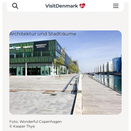
Architektur und Stadträume
Inspiration
Regionen
Erlebnisse
Unterkünfte
Reiseplanung
Foto
:
Wonderful Copenhagen
©
Kasper Thye