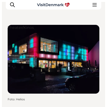
Theater/Kinos
Inspiration
Regionen
Erlebnisse
Unterkünfte
Reiseplanung
Foto
:
Helios