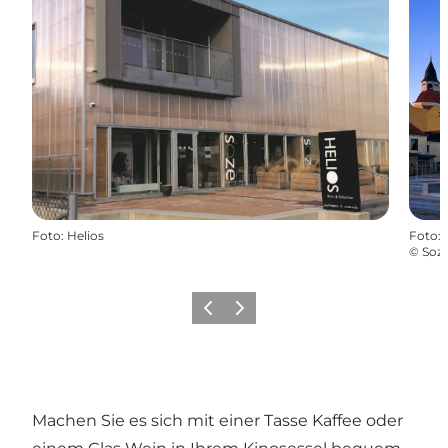
Foto
:
Helios
Foto
:
©
Soze
Zurück
Weiter
Machen Sie es sich mit einer Tasse Kaffee oder