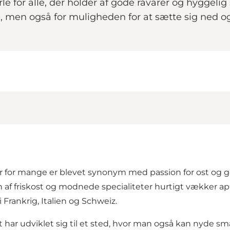
erle for alle, der holder af gode råvarer og hyggeli
ng, men også for muligheden for at sætte sig ned
er for mange er blevet synonym med passion for ost og g
f friskost og modnede specialiteter hurtigt vækker appe
 Frankrig, Italien og Schweiz.
t har udviklet sig til et sted, hvor man også kan nyde 