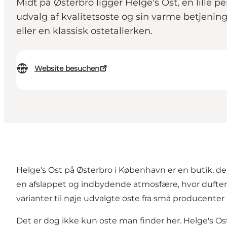
Midt på Østerbro ligger Helge's Ost, en lille p
udvalg af kvalitetsoste og sin varme betjeni
eller en klassisk ostetallerken.
Website besuchen
Helge's Ost på Østerbro i København er en butik, d
en afslappet og indbydende atmosfære, hvor duften a
varianter til nøje udvalgte oste fra små producenter i
Det er dog ikke kun oste man finder her. Helge's Os