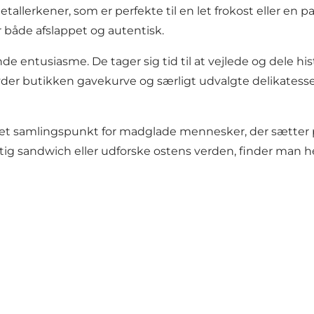
allerkener, som er perfekte til en let frokost eller en 
r både afslappet og autentisk.
de entusiasme. De tager sig tid til at vejlede og dele hi
lbyder butikken gavekurve og særligt udvalgte delikates
er et samlingspunkt for madglade mennesker, der sætter
ig sandwich eller udforske ostens verden, finder man he