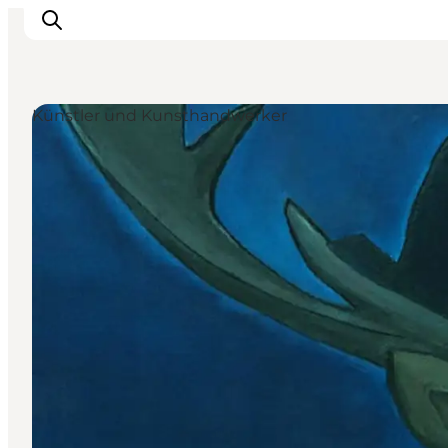
Künstler und Kunsthandwerker
Inspiration
Regionen
Erlebnisse
Unterkünfte
Reiseplanung