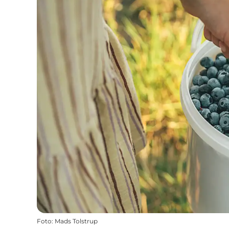
Foto
:
Mads Tolstrup