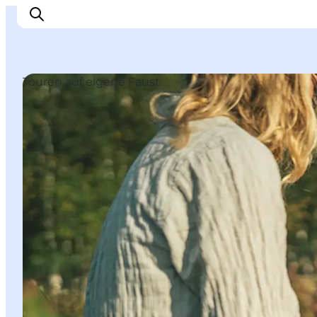
Touren auf eigene Faust
Inspiration
Regionen
Erlebnisse
Unterkünfte
Reiseplanung