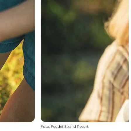
Foto
:
Feddet Strand Resort