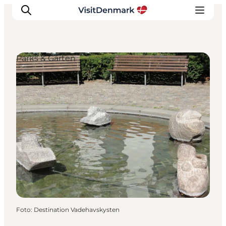
Parks & Gärten
Inspiration
Regionen
Erlebnisse
Unterkünfte
Reiseplanung
Foto
:
Destination Vadehavskysten