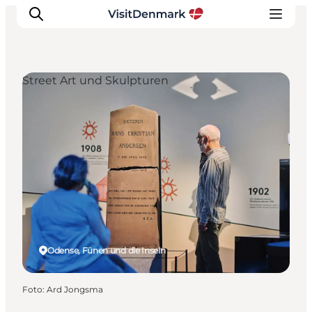
Street Art und Skulpturen
Inspiration
Regionen
Erlebnisse
Unterkünfte
Reiseplanung
Odense, Fünen und die Inseln
Foto
:
Ard Jongsma