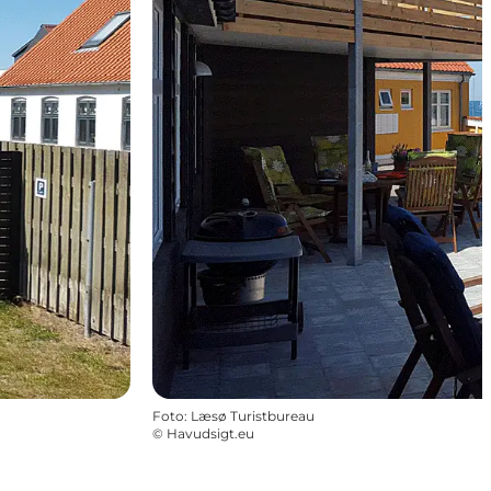
Foto
:
Læsø Turistbureau
©
Havudsigt.eu