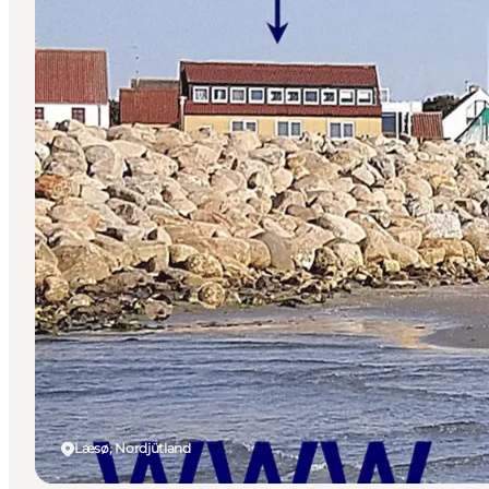
Læsø, Nordjütland