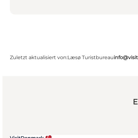
Zuletzt aktualisiert von:
Læsø Turistbureau
info@visi
E