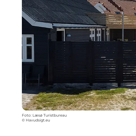
Foto
:
Læsø Turistbureau
©
Havudsigt.eu