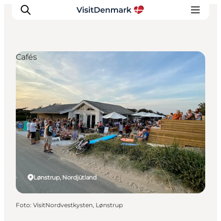
Cafés
Inspiration
Regionen
Erlebnisse
Unterkünfte
Reiseplanung
Lønstrup, Nordjütland
Foto
:
VisitNordvestkysten, Lønstrup