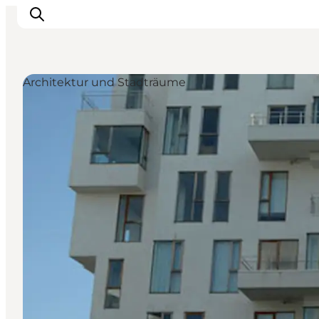
Architektur und Stadträume
Inspiration
Regionen
Erlebnisse
Unterkünfte
Reiseplanung