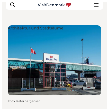
Architektur und Stadträume
Inspiration
Regionen
Erlebnisse
Unterkünfte
Reiseplanung
Foto
:
Peter Jørgensen