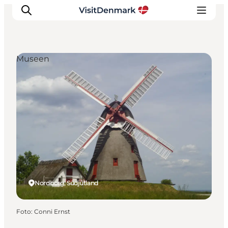
Museen
Inspiration
Regionen
Erlebnisse
Unterkünfte
Reiseplanung
Nordborg, Südjütland
Foto
:
Conni Ernst