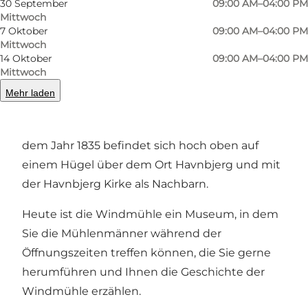
30 September
09:00 AM–04:00 PM
Foto
:
Havnbjerg Mølle Museum
Foto
:
Mittwoch
7 Oktober
09:00 AM–04:00 PM
Mittwoch
Zurück
Weiter
14 Oktober
09:00 AM–04:00 PM
Mittwoch
Mehr laden
Die schöne strohgedeckte Windmühle aus
dem Jahr 1835 befindet sich hoch oben auf
einem Hügel über dem Ort Havnbjerg und mit
der Havnbjerg Kirke als Nachbarn.
Heute ist die Windmühle ein Museum, in dem
Sie die Mühlenmänner während der
Öffnungszeiten treffen können, die Sie gerne
herumführen und Ihnen die Geschichte der
Windmühle erzählen.