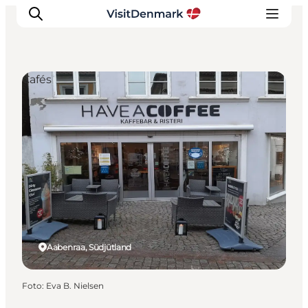
Cafés
Inspiration
Regionen
Erlebnisse
Unterkünfte
Reiseplanung
Aabenraa, Südjütland
Foto
:
Eva B. Nielsen