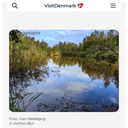
Naturgebiete
Inspiration
Regionen
Erlebnisse
Unterkünfte
Reiseplanung
Foto
:
Ivan Møllebjerg
©
VisitNordfyn