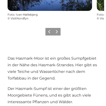
Foto
:
Ivan Møllebjerg
Foto
:
©
VisitNordfyn
©
Visi
Zurück
Weiter
Das Hasmark-Moor ist ein großes Sumpfgebiet
in der Nähe des Hasmark-Strandes. Hier gibt es
viele Teiche und Wasserlöcher nach dem
Torfabbau in der Gegend.
Der Hasmark-Sumpf ist einer der größten
Moorgebiete Fünens, und es gibt auch viele
interessante Pflanzen und Wälder.