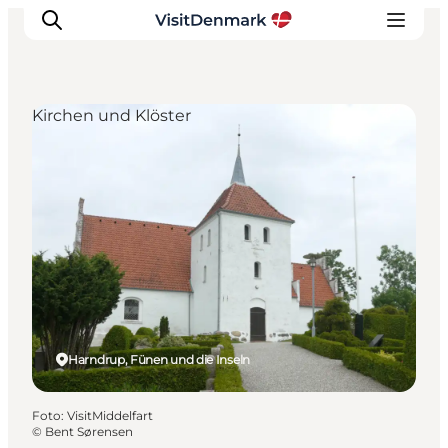
Kirchen und Klöster
Inspiration
Regionen
Erlebnisse
Unterkünfte
Reiseplanung
Harndrup, Fünen und die Inseln
Foto
:
VisitMiddelfart
©
Bent Sørensen