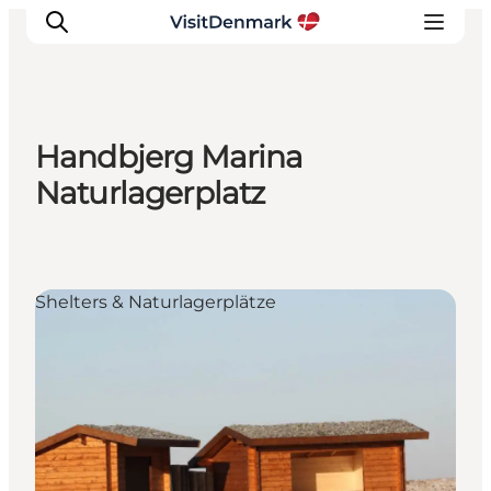
Handbjerg Marina
Inspiration
Naturlagerplatz
Regionen
Erlebnisse
Unterkünfte
Shelters & Naturlagerplätze
Reiseplanung