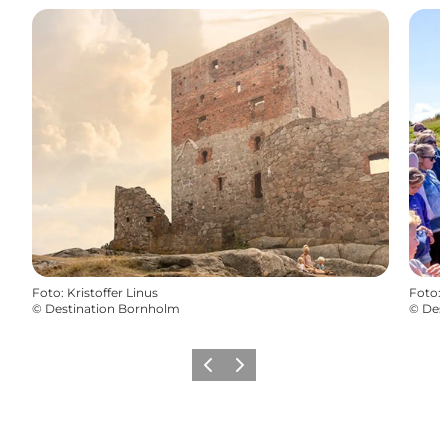
Foto
:
Kristoffer Linus
Foto
:
©
Destination Bornholm
©
Des
Zurück
Weiter