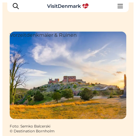
Vorzeitdenkmäler & Ruinen
Inspiration
Regionen
Erlebnisse
Unterkünfte
Reiseplanung
Foto
:
Semko Balcerski
©
Destination Bornholm