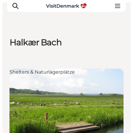
Halkær Bach
Inspiration
Regionen
Erlebnisse
Shelters & Naturlagerplätze
Unterkünfte
Reiseplanung