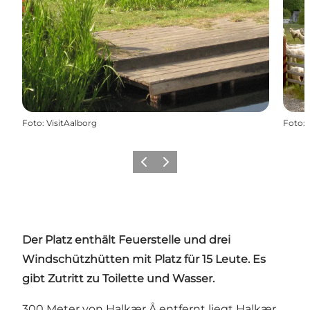
Foto
:
VisitAalborg
Foto
:
Zurück
Weiter
Der Platz enthält Feuerstelle und drei
Windschützhütten mit Platz für 15 Leute. Es
gibt Zutritt zu Toilette
und Wasser.
300 Meter von Halkær Å entfernt liegt Halkær