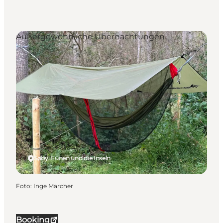
Außergewöhnliche Übernachtungen
Søby, Fünen und die Inseln
Foto
:
Inge Märcher
Booking