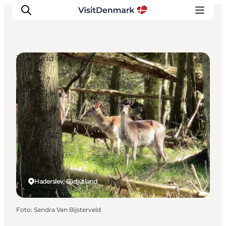
Zoos und Tierparks
Inspiration
Regionen
Erlebnisse
Unterkünfte
Reiseplanung
Haderslev, Südjütland
Foto
:
Sandra Van Bijsterveld