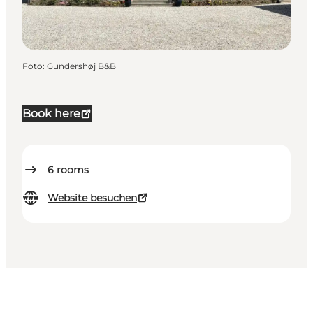
Foto
:
Gundershøj B&B
Book here
6
rooms
Website besuchen