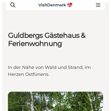
Guldbergs Gästehaus &
Inspiration
Ferienwohnung
Regionen
Erlebnisse
Unterkünfte
In der Nähe von Wald und Strand, im
Reiseplanung
Herzen Ostfünens.
Gästehäuser