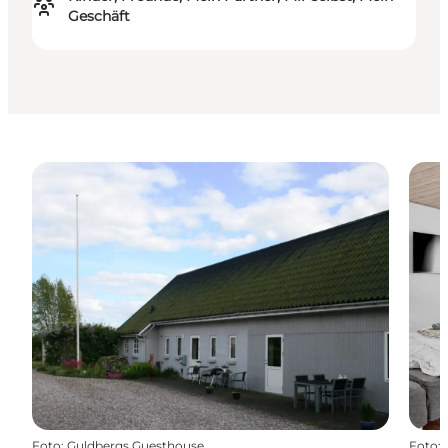
Geschäft
Foto
:
Guldbergs Guesthouse
Foto
: