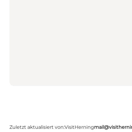
Zuletzt aktualisiert von:
VisitHerning
mail@visithern