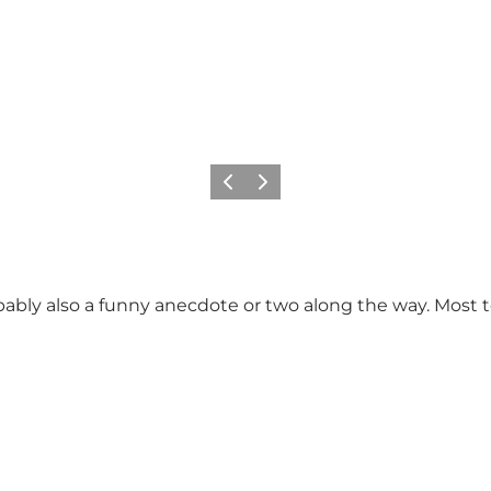
Zurück
Weiter
bably also a funny anecdote or two along the way. Most