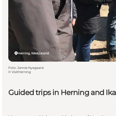
Herning, Westjütland
Foto
:
Jannie Nyegaard
©
VisitHerning
Guided trips in Herning and Ik