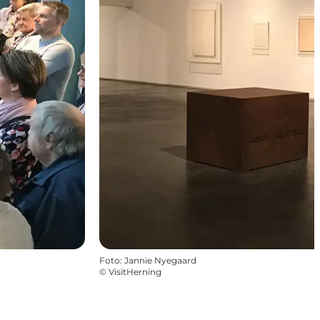
Foto
:
Jannie Nyegaard
©
VisitHerning