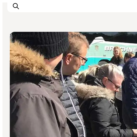
Sightseeing und Führungen
Inspiration
Regionen
Erlebnisse
Unterkünfte
Reiseplanung