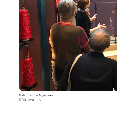
Foto
:
Jannie Nyegaard
©
VisitHerning