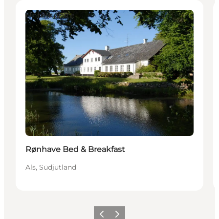
Unterkünfte
Rønhave Bed & Breakfast
Als, Südjütland
Zurück
Weiter