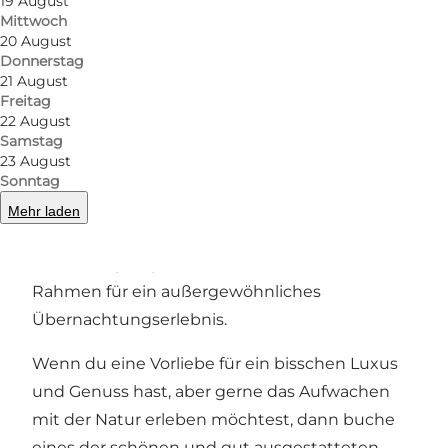
19 August
Mittwoch
20 August
Donnerstag
Zurück
Weiter
21 August
Freitag
22 August
Samstag
23 August
Auf der historischen Kær Halvø (Halbinsel) liegt
Sonntag
Rønhave, ein alter Gutshof, der bis ins Jahr 1315
Mehr laden
zurückreicht. Der Hof, der sowohl Herzögen als
auch Königen gehörte, bildet heute den
Rahmen für ein außergewöhnliches
Übernachtungserlebnis.
Wenn du eine Vorliebe für ein bisschen Luxus
und Genuss hast, aber gerne das Aufwachen
mit der Natur erleben möchtest, dann buche
eines der schönen und gut ausgestatteten