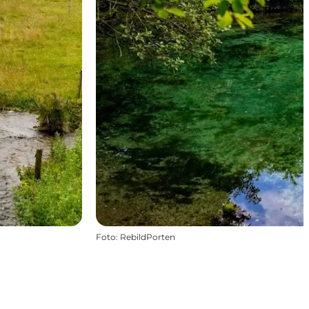
Foto
:
RebildPorten