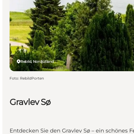
Rebild, Nordjütland
Foto
:
RebildPorten
Gravlev Sø
Entdecken Sie den Gravlev Sø – ein schönes F