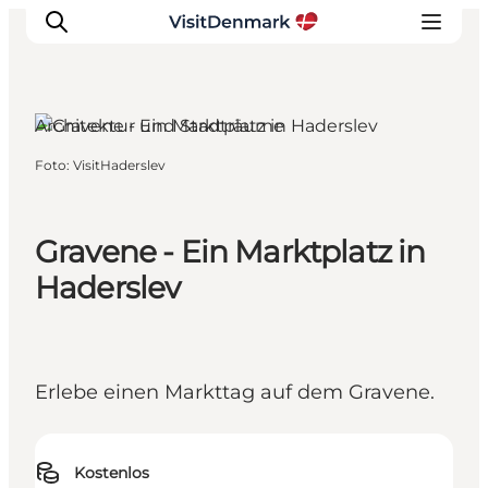
Architektur und Stadträume
Foto
:
VisitHaderslev
Inspiration
Regionen
Erlebnisse
Gravene - Ein Marktplatz in
Unterkünfte
Haderslev
Reiseplanung
Erlebe einen Markttag auf dem Gravene.
Kostenlos